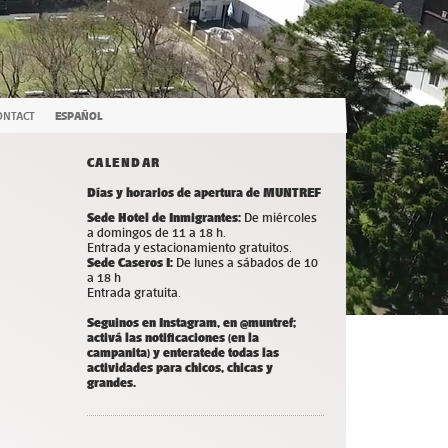
ONTACT
ESPAÑOL
CALENDAR
Días y horarios de apertura de MUNTREF
Sede Hotel de Inmigrantes:
De miércoles
a domingos de 11 a 18 h.
Entrada y estacionamiento gratuitos.
Sede Caseros I:
De lunes a sábados de 10
a 18 h
Entrada gratuita.
Seguinos en Instagram, en @muntref;
a
ctivá las notificaciones (en la
campanita) y
enterate
de todas las
actividades para chicos, chicas y
grandes.