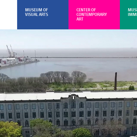
MUSEUM OF
CENTER OF
MUS
VISUAL ARTS
CONTEMPORARY
IMM
ART