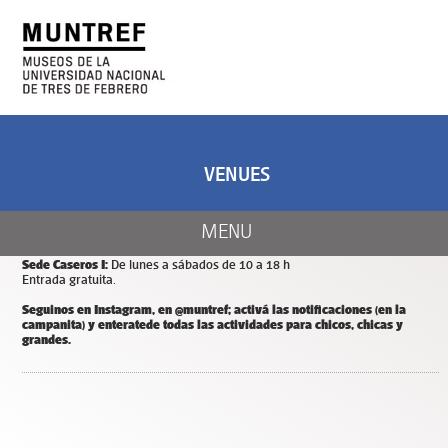
ART AND SCIENCE
CENTER OF ART
AND NATURE
VENUES
CALENDAR
Días y horarios de apertura de MUNTREF
MENU
Sede Hotel de Inmigrantes:
De miércoles a domingos de 11 a 18 h.
Entrada y estacionamiento gratuitos.
Sede Caseros I:
De lunes a sábados de 10 a 18 h
Entrada gratuita.
Seguinos en Instagram, en @muntref; a
ctivá las notificaciones (en la
campanita) y
enterate
de todas las actividades para chicos, chicas y
grandes.