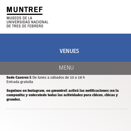
ART AND SCIENCE
CENTER OF ART
AND NATURE
VENUES
CALENDAR
Días y horarios de apertura de MUNTREF
MENU
Sede Hotel de Inmigrantes:
De miércoles a domingos de 11 a 18 h.
Entrada y estacionamiento gratuitos.
Sede Caseros I:
De lunes a sábados de 10 a 18 h
Entrada gratuita.
Seguinos en Instagram, en @muntref; a
ctivá las notificaciones (en la
campanita) y
enterate
de todas las actividades para chicos, chicas y
grandes.