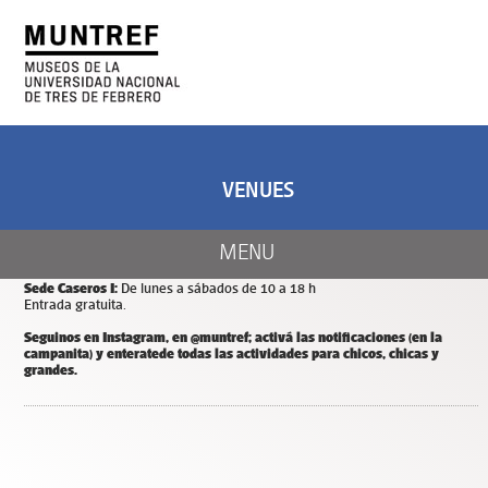
ART AND SCIENCE
CENTER OF ART
AND NATURE
VENUES
CALENDAR
Días y horarios de apertura de MUNTREF
MENU
Sede Hotel de Inmigrantes:
De miércoles a domingos de 11 a 18 h.
Entrada y estacionamiento gratuitos.
Sede Caseros I:
De lunes a sábados de 10 a 18 h
Entrada gratuita.
Seguinos en Instagram, en @muntref; a
ctivá las notificaciones (en la
campanita) y
enterate
de todas las actividades para chicos, chicas y
grandes.