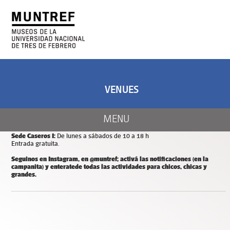
ART AND SCIENCE
CENTER OF ART
AND NATURE
VENUES
CALENDAR
Días y horarios de apertura de MUNTREF
MENU
Sede Hotel de Inmigrantes:
De miércoles a domingos de 11 a 18 h.
Entrada y estacionamiento gratuitos.
Sede Caseros I:
De lunes a sábados de 10 a 18 h
Entrada gratuita.
Seguinos en Instagram, en @muntref; a
ctivá las notificaciones (en la
campanita) y
enterate
de todas las actividades para chicos, chicas y
grandes.