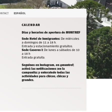
ONTACT
ESPAÑOL
CALENDAR
Días y horarios de apertura de MUNTREF
Sede Hotel de Inmigrantes:
De miércoles
a domingos de 11 a 18 h.
Entrada y estacionamiento gratuitos.
Sede Caseros I:
De lunes a sábados de 10
a 18 h
Entrada gratuita.
Seguinos en Instagram, en @muntref;
a
ctivá las notificaciones (en la
campanita) y
enterate
de todas las
actividades para chicos, chicas y
grandes.