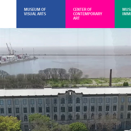
MUSEUM OF
CENTER OF
MUS
VISUAL ARTS
CONTEMPORARY
IMM
ART