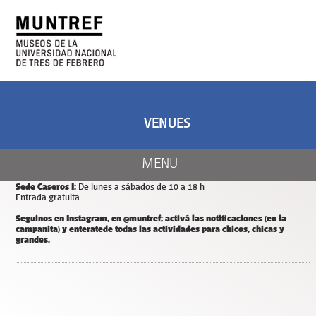
ART AND SCIENCE
CENTER OF ART
AND NATURE
VENUES
CALENDAR
Días y horarios de apertura de MUNTREF
MENU
Sede Hotel de Inmigrantes:
De miércoles a domingos de 11 a 18 h.
Entrada y estacionamiento gratuitos.
Sede Caseros I:
De lunes a sábados de 10 a 18 h
Entrada gratuita.
Seguinos en Instagram, en @muntref; a
ctivá las notificaciones (en la
campanita) y
enterate
de todas las actividades para chicos, chicas y
grandes.