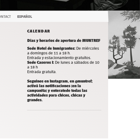
ONTACT
ESPAÑOL
CALENDAR
Días y horarios de apertura de MUNTREF
Sede Hotel de Inmigrantes:
De miércoles
a domingos de 11 a 18 h.
Entrada y estacionamiento gratuitos.
Sede Caseros I:
De lunes a sábados de 10
a 18 h
Entrada gratuita.
Seguinos en Instagram, en @muntref;
a
ctivá las notificaciones (en la
campanita) y
enterate
de todas las
actividades para chicos, chicas y
grandes.