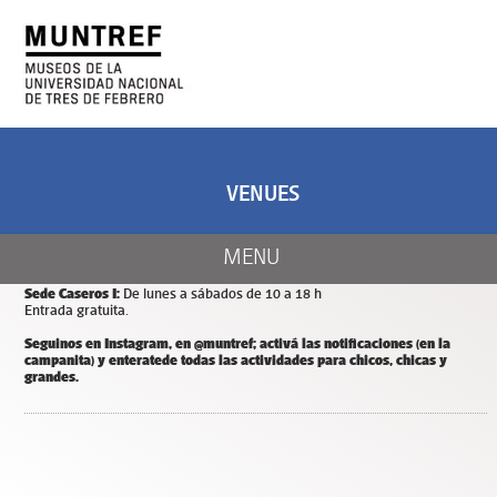
ART AND SCIENCE
CENTER OF ART
AND NATURE
VENUES
CALENDAR
Días y horarios de apertura de MUNTREF
MENU
Sede Hotel de Inmigrantes:
De miércoles a domingos de 11 a 18 h.
Entrada y estacionamiento gratuitos.
Sede Caseros I:
De lunes a sábados de 10 a 18 h
Entrada gratuita.
Seguinos en Instagram, en @muntref; a
ctivá las notificaciones (en la
campanita) y
enterate
de todas las actividades para chicos, chicas y
grandes.