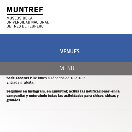
ART AND SCIENCE
CENTER OF ART
AND NATURE
VENUES
CALENDAR
Días y horarios de apertura de MUNTREF
MENU
Sede Hotel de Inmigrantes:
De miércoles a domingos de 11 a 18 h.
Entrada y estacionamiento gratuitos.
Sede Caseros I:
De lunes a sábados de 10 a 18 h
Entrada gratuita.
Seguinos en Instagram, en @muntref; a
ctivá las notificaciones (en la
campanita) y
enterate
de todas las actividades para chicos, chicas y
grandes.