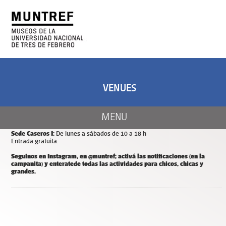
ART AND SCIENCE
CENTER OF ART
AND NATURE
VENUES
CALENDAR
Días y horarios de apertura de MUNTREF
MENU
Sede Hotel de Inmigrantes:
De miércoles a domingos de 11 a 18 h.
Entrada y estacionamiento gratuitos.
Sede Caseros I:
De lunes a sábados de 10 a 18 h
Entrada gratuita.
Seguinos en Instagram, en @muntref; a
ctivá las notificaciones (en la
campanita) y
enterate
de todas las actividades para chicos, chicas y
grandes.