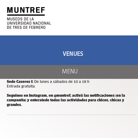
ART AND SCIENCE
CENTER OF ART
AND NATURE
VENUES
CALENDAR
Días y horarios de apertura de MUNTREF
MENU
Sede Hotel de Inmigrantes:
De miércoles a domingos de 11 a 18 h.
Entrada y estacionamiento gratuitos.
Sede Caseros I:
De lunes a sábados de 10 a 18 h
Entrada gratuita.
Seguinos en Instagram, en @muntref; a
ctivá las notificaciones (en la
campanita) y
enterate
de todas las actividades para chicos, chicas y
grandes.