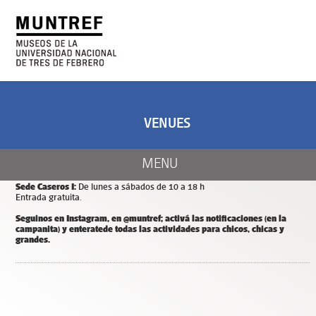
ART AND SCIENCE
CENTER OF ART
AND NATURE
VENUES
CALENDAR
Días y horarios de apertura de MUNTREF
MENU
Sede Hotel de Inmigrantes:
De miércoles a domingos de 11 a 18 h.
Entrada y estacionamiento gratuitos.
Sede Caseros I:
De lunes a sábados de 10 a 18 h
Entrada gratuita.
Seguinos en Instagram, en @muntref; a
ctivá las notificaciones (en la
campanita) y
enterate
de todas las actividades para chicos, chicas y
grandes.