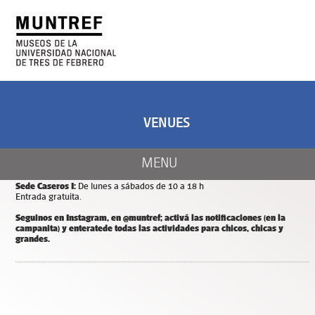
ART AND SCIENCE
CENTER OF ART
AND NATURE
VENUES
CALENDAR
Días y horarios de apertura de MUNTREF
MENU
Sede Hotel de Inmigrantes:
De miércoles a domingos de 11 a 18 h.
Entrada y estacionamiento gratuitos.
Sede Caseros I:
De lunes a sábados de 10 a 18 h
Entrada gratuita.
Seguinos en Instagram, en @muntref; a
ctivá las notificaciones (en la
campanita) y
enterate
de todas las actividades para chicos, chicas y
grandes.