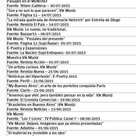
Paisajes en el MUNTREF
Fuente: Télam (Cablera) – 30/07/2015
“Son y no son lo que parecen”, Vik Muniz
Fuente: Página 12 – 14/07/2015
“La mirada quebrada de Annemarie Heinrich” por Estrella de Diego
Fuente: Revista El País – 14/07/2015
Vik Muniz. Lo nuevo, no tradicional…
Fuente: Bazaar51 – 06/07/2015
Vik Muniz. “Postales del presente”
Fuente: Página 12 (Supl.Radar)- 05/07/2015
E-Poetry y Expansiones
Fuente: La Nación (Supl.Enfoques)- 05/07/2015
Muestra Vik Muniz
Fuente: Revista Acción – 01/07/2015
“Un artista curioso, Vik Muniz”
Fuente: Revista Nueva – 25/06/2015
“Retóricas del Hipertexto”, E-Poetry 2015
Fuente: Perfil – 21/06/2015
“My Buenos Aires”, el arte de los porteños conquista París
Fuente: Clarín – 21/06/2015
“Tenemos que vivir, pero también pensar en la vida”. Vik Muniz
Fuente: El Cronista Comercial – 19/06/2015
“Brasileños en Buenos Aires” (Vik Muniz)
Fuente: Revista Noticias – 13/06/2015
Vik Muniz
Fuente: “Los 7 Locos”, TV Pública, Canal 7 – 08/06/2015
“Vik Muniz: Dejavú, imágenes que ya vimos presentadas”
Fuente: Adlatina – 01/06/2015
“El material es (in)visible a los ojos”