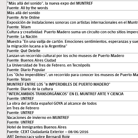
“Más allá del sonido”, la nueva expo del MUNTREF
Fuente: All by the words
Más allá del sonido
Fuente: Arte Online
Exposición de instalaciones sonoras con artistas internacionales en el Muntr
Fuente: Télam
Cultura y creatividad: Puerto Madero suma un circuito con ocho sitios imper
Fuente: La Nación
Muestra “En una valija de cartón. Emociones sentimientos, esperanzas y su
la migración lucana a la Argentina”
Fuente: Qué Deleite
Lanzan un recorrido cultural por los ocho museos de Puerto Madero
Fuente: Buenos Aires Ciudad
La Universidad de Tres de Febrero, en Tecnópolis
Fuente: Diario Popular
Los “Ocho imperdibles”, un recorrido para conocer los museos de Puerto M
Fuente: Télam
MUNTREF ENTRE LOS “8 IMPERDIBLES DE PUERTO MADERO”
Fuente: Diario de la cultura
“INTERCAMBIOS TRANSORGÁNICOS” EN EL MUNTREF ARTE Y CIENCIA
Fuente: UNTREF
La obra del artista español GOYA al alcance de todos
en Tres de Febrero
Fuente: UNTREF
Vacaciones de invierno en MUNTREF
Fuente: UNTREF
Hotel de Inmigrantes Buenos Aires
Fuente: CEXT Ciudadanía Exterior – 08/06/2016
ART Democracy sobre Bernardí Roig