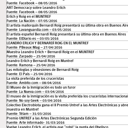
Fuente: Facebook – 08/05/2016
ART Democracy sobre Leandro Erlich
Fuente: Facebook – 08/05/2016
Erlich y Roig en el MUNTREF
Fuente: La Nación – 07/05/2016
El artista mallorquín Bernardí Roig presentará su última obra en Buenos Air
Fuente: Lavanguardia.com – 03/05/2016
El artista español Bernardí Roig presentará su última obra en Buenos Aires
Fuente: ElDiario.es – 03/05/2016
LEANDRO ERLICH Y BERNARDÍ ROIG EN EL MUNTREF
Fuente: PBeaux Mag – 27/04/2016
Muestra Leandro Erlich + Bernardí Roig en el MUNTREF
Fuente: Zarpado – 25/04/2016
Leandro Erlich y Bernardí Roig en Muntref
Fuente: Ramona – 25/04/2016
Las mitologías y obsesiones de Bernardí Roig
Fuente: El País – 25/04/2016
La visita preferida de los cruceristas
Fuente: Ambito.com – 08/04/2016
El Museo de la Inmigración es todo un furor
Fuente: La Nueva.com – 03/04/2016
El museo de la inmigración es la visita preferida los cruceristas internaciona
Fuente: No soy Geek – 03/04/2016
Colectivo Electrobiota gana el II Premio Untref a las Artes Electrónicas y abr
muestra en Muntref
Fuente: Télam – 31/03/2016
Premio UNTREF a las Artes Electrónicas Segunda Edición
Fuente: Arte informado- 31/03/2016
Vuelve Leandro Erlich, el artista que “robó” la punta del Obelisco