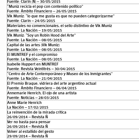
Fuente: Clarín (Ñ) – 30/05/2015
“Muniz recicla el pop con contenido político”
Fuente: Ámbito Financiero – 26/05/2015
Vik Muniz: “lo que me gusta es que no pueden categorizarme”
Fuente: Clarin – 24/05/2015
Materiales no convencionales, el sello distintivo de Vik Muniz
Fuente: La Nación – 19/05/2015
Vik Muniz: “Soy un Robin Hood del Arte”
Fuente: La Nación – 08/05/2015
Capital de las artes (Vik Muniz)
Fuente: La Nación – 08/05/2015
El MUNTREF y el compromiso
Fuente: La Nación – 08/05/2015
Isabelle Huppert en MUNTREF
Fuente: Revista Veintitrés – 30/04/2015
“Centro de Arte Contemporáneo y Museo de los Inmigrantes”
Fuente: La Nación – 21/04/2015
El Premio Braque, vidriera del arte argentino actual
Fuente: Ámbito Financiero – 06/04/2015
Annemarie Henrich, El ojo de una artista
Fuente: Noticias – 28/03/2015
Anne Marie Henrich
La Nación – 17/02/2015
La reinvención de la mirada crítica
26/09/2014 – Revista Ñ
Ver no basta para pensar
26/09/2014 – Revista Ñ
Volver al estallido del gesto
29/09/2014 – Revista Ñ