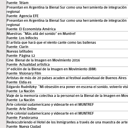
Fuente: Télam
Presentan en Argentina la Bienal Sur como una herramienta de integración
regional
Fuente: Agencia EFE
Presentan en Argentina la Bienal Sur como una herramienta de integración
regional
Fuente: El Economista América
Muestras: “Más allá del sonido” en Muntref
Fuente: Los InRocks
El artista que hará que el viento cante como las ballenas
Fuente: Clarín
Nuevas latitudes
Fuente: Página 12
Cine: Bienal de la Imagen en Movimiento 2016
Fuente: Actualidad artística
3ª edición de la Bienal de la Imagen en Movimiento (BIM)
Fuente: Visionary Film
Artistas de más de 20 países acuden al festival audiovisual de Buenos Aires
Fuente: Eldia.es
Edgardo Rudnitzky: “Mi obsesión era poner en escena el sonido, volverlo visi
Fuente: La Nación
Viaje de la memoria colectiva a la personal en la Bienal de la Imagen en Mo
Fuente: La Nación
Arte colonial sudamericano y videoarte en el MUNTREF
Fuente: Arte Online
Arte colonial sudamericano y videoarte en el MUNTREF
Fuente: Pandorama
Redescubriendo el Hotel de los Inmigrantes a través de una muestra de arte
Fuente: Nueva Ciudad