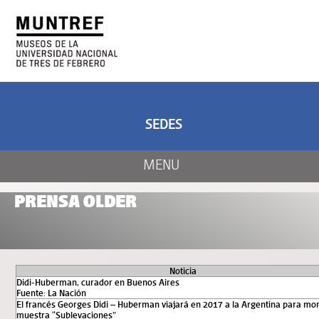
ARTE Y CIENCIA
CENTRO DE ARTE
Y NATURALEZA
SEDES
MENU
PRENSA OLDER
Noticia
Didi-Huberman, curador en Buenos Aires
Fuente: La Nación
El francés Georges Didi – Huberman viajará en 2017 a la Argentina para mon
muestra “Sublevaciones”