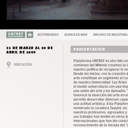
AUTORIDADES
ACERCA DE MAV
ARCHIVO DE MUESTRAS
31 DE MARZO AL 30 DE
PRESENTACIÓN
ABRIL DE 2009
Plataforma UNTREF es otro hito en 
UBICACIÓN
comienzo del Milenio creamos la L
nuestra política de recuperar lo m
Desde los inicios, con la creación d
arte constituye un segmento al cua
de nuestra Universidad. Las Artes
el medio universitario con una imp
una unión del arte y los llamado
favorece la inserción del arte en 
permite desarrollar diversas cap
una actitud artística. Esta Plataf
nombrado la curadora Taquini, no
nuestros profesores, egresados y 
sus trabajos han tenido en otros 
internacionales que han ido cosec
reconocimiento de la mirada del “o