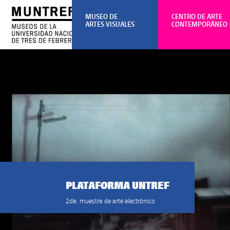
MUSEO DE
CENTRO DE ARTE
ARTES VISUALES
CONTEMPORÁNEO
PLATAFORMA UNTREF
2da. muestra de arte electrónico