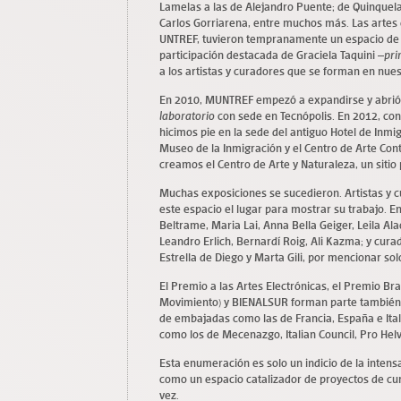
Lamelas a las de Alejandro Puente; de Quinquela
Carlos Gorriarena, entre muchos más. Las artes 
UNTREF, tuvieron tempranamente un espacio de pr
participación destacada de Graciela Taquini –
pri
a los artistas y curadores que se forman en nue
En 2010, MUNTREF empezó a expandirse y abrió s
laboratorio
con sede en Tecnópolis. En 2012, con
hicimos pie en la sede del antiguo Hotel de Inm
Museo de la Inmigración y el Centro de Arte Con
creamos el Centro de Arte y Naturaleza, un sitio
Muchas exposiciones se sucedieron. Artistas y c
este espacio el lugar para mostrar su trabajo. En
Beltrame, Maria Lai, Anna Bella Geiger, Leila Ala
Leandro Erlich, Bernardí Roig, Ali Kazma; y cu
Estrella de Diego y Marta Gili, por mencionar sol
El Premio a las Artes Electrónicas, el Premio Br
Movimiento) y BIENALSUR forman parte también 
de embajadas como las de Francia, España e Ital
como los de Mecenazgo, Italian Council, Pro Helv
Esta enumeración es solo un indicio de la inten
como un espacio catalizador de proyectos de cura
vez.