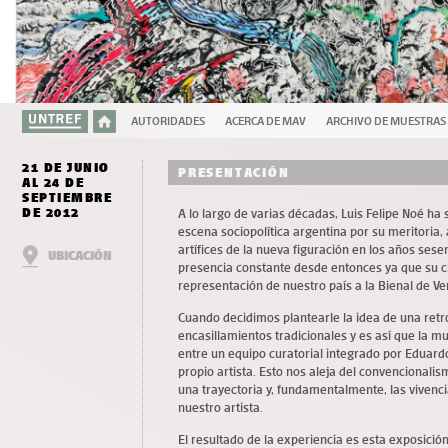
AUTORIDADES
ACERCA DE MAV
ARCHIVO DE MUESTRAS
21 DE JUNIO
PRESENTACIÓN
AL 24 DE
SEPTIEMBRE
DE 2012
A lo largo de varias décadas, Luis Felipe Noé ha 
escena sociopolítica argentina por su meritoria,
artífices de la nueva figuración en los años sese
UBICACIÓN
presencia constante desde entonces ya que su cr
representación de nuestro país a la Bienal de Ve
Cuando decidimos plantearle la idea de una retr
encasillamientos tradicionales y es así que la 
entre un equipo curatorial integrado por Eduardo
propio artista. Esto nos aleja del convencional
una trayectoria y, fundamentalmente, las vivenci
nuestro artista.
El resultado de la experiencia es esta exposición