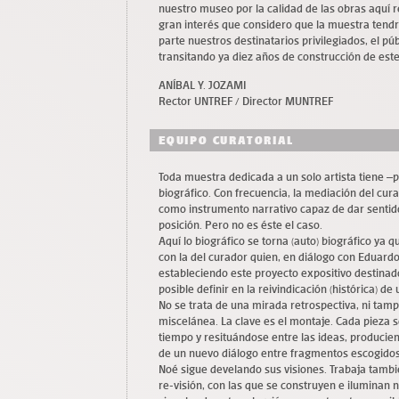
nuestro museo por la calidad de las obras aquí re
gran interés que considero que la muestra tendr
parte nuestros destinatarios privilegiados, el 
transitando ya diez años de construcción de este
ANÍBAL Y. JOZAMI
Rector UNTREF / Director MUNTREF
EQUIPO CURATORIAL
Toda muestra dedicada a un solo artista tiene –p
biográfico. Con frecuencia, la mediación del cu
como instrumento narrativo capaz de dar sentido 
posición. Pero no es éste el caso.
Aquí lo biográfico se torna (auto) biográfico ya 
con la del curador quien, en diálogo con Eduardo
estableciendo este proyecto expositivo destinad
posible definir en la reivindicación (histórica) d
No se trata de una mirada retrospectiva, ni ta
miscelánea. La clave es el montaje. Cada pieza se
tiempo y resituándose entre las ideas, producie
de un nuevo diálogo entre fragmentos escogidos
Noé sigue develando sus visiones. Trabaja tambié
re-visión, con las que se construyen e iluminan n