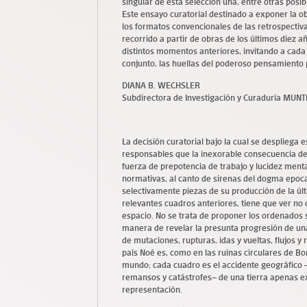
singular de esta selección una, entre otras posib
Este ensayo curatorial destinado a exponer la ob
los formatos convencionales de las retrospectiva
recorrido a partir de obras de los últimos diez 
distintos momentos anteriores, invitando a cada
conjunto, las huellas del poderoso pensamiento 
DIANA B. WECHSLER
Subdirectora de Investigación y Curaduría MUN
La decisión curatorial bajo la cual se despliega
responsables que la inexorable consecuencia de la
fuerza de prepotencia de trabajo y lucidez menta
normativas, al canto de sirenas del dogma epocal
selectivamente piezas de su producción de la úl
relevantes cuadros anteriores, tiene que ver no 
espacio. No se trata de proponer los ordenados
manera de revelar la presunta progresión de una 
de mutaciones, rupturas, idas y vueltas, flujos y 
país Noé es, como en las ruinas circulares de B
mundo; cada cuadro es el accidente geográfico –
remansos y catástrofes– de una tierra apenas ex
representación.