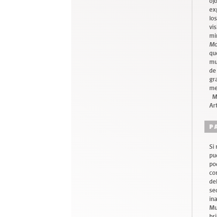
oj
ex
lo
vi
mi
Mo
qu
mu
de
gr
me
MA
Ar
P
Si
pu
po
co
de
se
in
Mu
br