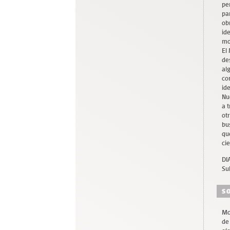
pe
pa
ob
id
mo
El
de
al
co
id
Nu
a 
ot
bu
que
cie
DI
Su
S
Mo
de