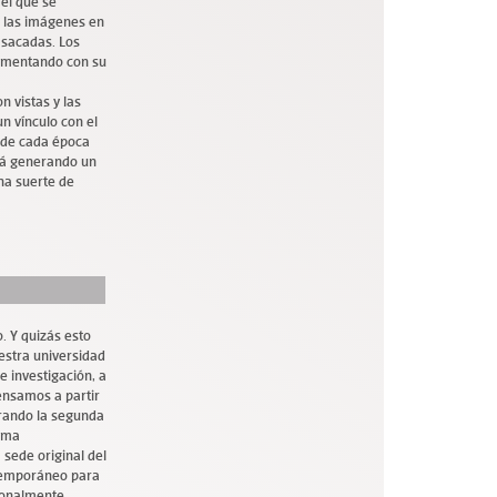
 el que se
e las imágenes en
 sacadas. Los
rimentando con su
n vistas y las
un vínculo con el
o de cada época
irá generando un
una suerte de
o. Y quizás esto
estra universidad
 investigación, a
ensamos a partir
urando la segunda
xima
 sede original del
temporáneo para
cionalmente