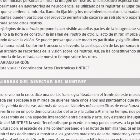
os de muchas personas al mirar la imagen de rostros. Un dispositivo especial con
perimenta en laboratorios de neurociencia, es utilizado para registrar el lugar d
s que se detiene la mirada, llamado fijación, y los movimientos oculares llamadas
sitantes pueden participar del proyecto permitiendo sacarse un retrato y/o expe
rada sobre otros rostros.
rfologías de la mirada
propone hacer visible aquellas partes de la imagen que so
e no a la hora de construir la imagen del rostro de otro. El acto de mirar, implica 
ndo desde la visión. Se puede pensar que este modo es particular y significativ
 la humanidad. Conforme transcurra el evento, la participación de las personas 
an archivo de recorridos de la visión sobre los rostros. Así, se irá constituyendo 
moria de las miradas de nuestro tiempo sobre los otros.
RIANO SARDÓN
tista visual / Coordinador Artes Electrónicas UNTREF
ALABRAS DEL DIRECTOR DEL MUNTREF
 no lo veo no lo creo, dice una de las frases grafiteadas en el frente de este muse
eda ser aplicable a la mirada de quienes hace once años nos planteamos que nu
día y debía dedicarse, además de sus actividades más específicas de enseñanza e
nvertirse en un polo democratizador del arte y la cultura.Al mismo tiempo, nos p
l desarrollo de una especial interacción entre ciencia y arte. Hoy estamos inaug
de del MUNTREF, la sede Tecnópolis que precede, en muy pocos meses, a la pró
auguración: el espacio de arte contemporáneo en el Hotel de Inmigrantes. Si en la
ntref nos dedicamos a mostrar a los grandes maestros del arte moderno y con
indar al público del Gran Buenos Aires un nivel de exhibiciones que estuvo tradi