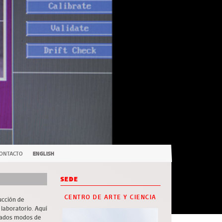
ONTACTO
ENGLISH
SEDE
CENTRO DE ARTE Y CIENCIA
ucción de
laboratorio. Aquí
riados modos de