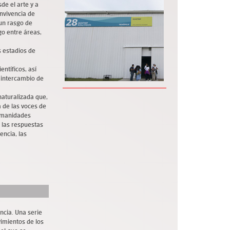
de el arte y a
onvivencia de
 un rasgo de
go entre áreas,
s estadios de
entíficos, así
l intercambio de
naturalizada que,
 de las voces de
humanidades
n las respuestas
iencia, las
ncia. Una serie
vimientos de los