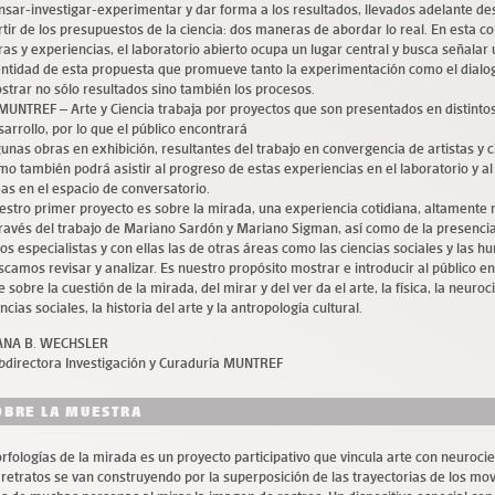
nsar-investigar-experimentar y dar forma a los resultados, llevados adelante des
rtir de los presupuestos de la ciencia: dos maneras de abordar lo real. En esta c
ras y experiencias, el laboratorio abierto ocupa un lugar central y busca señalar
entidad de esta propuesta que promueve tanto la experimentación como el dialo
strar no sólo resultados sino también los procesos.
 MUNTREF – Arte y Ciencia trabaja por proyectos que son presentados en distinto
sarrollo, por lo que el público encontrará
gunas obras en exhibición, resultantes del trabajo en convergencia de artistas y ci
mo también podrá asistir al progreso de estas experiencias en el laboratorio y a
eas en el espacio de conversatorio.
estro primer proyecto es sobre la mirada, una experiencia cotidiana, altamente 
través del trabajo de Mariano Sardón y Mariano Sigman, así como de la presencia
ros especialistas y con ellas las de otras áreas como las ciencias sociales y las 
scamos revisar y analizar. Es nuestro propósito mostrar e introducir al público e
 sobre la cuestión de la mirada, del mirar y del ver da el arte, la física, la neuroc
ncias sociales, la historia del arte y la antropología cultural.
ANA B. WECHSLER
bdirectora Investigación y Curaduría MUNTREF
OBRE LA MUESTRA
rfologías de la mirada es un proyecto participativo que vincula arte con neurocie
 retratos se van construyendo por la superposición de las trayectorias de los mo