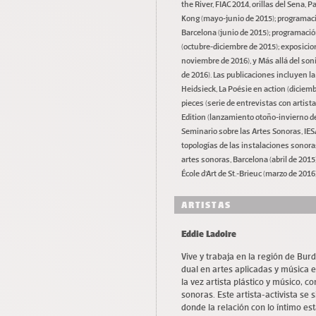
the River, FIAC 2014, orillas del Sena,
Kong (mayo-junio de 2015); programaci
Barcelona (junio de 2015); programación
(octubre-diciembre de 2015); exposici
noviembre de 2016), y Más allá del son
de 2016). Las publicaciones incluyen l
Heidsieck, La Poésie en action (diciemb
pieces (serie de entrevistas con artist
Edition (lanzamiento otoño-invierno de
Seminario sobre las Artes Sonoras, IES
topologías de las instalaciones sonoras
artes sonoras, Barcelona (abril de 2015)
École d’Art de St.-Brieuc (marzo de 2016)
ARTISTAS
Eddie Ladoire
Vive y trabaja en la región de Bu
dual en artes aplicadas y música e
la vez artista plástico y músico, 
sonoras. Este artista-activista se
donde la relación con lo íntimo e