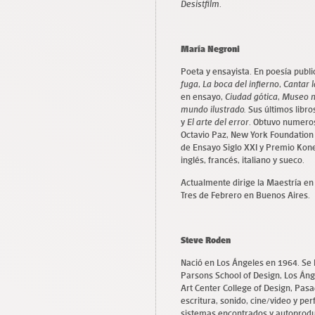
Desistfilm
.
María Negroni
Poeta y ensayista. En poesía publ
fuga
,
La boca del infierno
,
Cantar 
en ensayo,
Ciudad gótica
,
Museo 
mundo ilustrado.
Sus últimos libr
y
El arte del error
. Obtuvo numero
Octavio Paz, New York Foundation f
de Ensayo Siglo XXI y Premio Kone
inglés, francés, italiano y sueco.
Actualmente dirige la Maestría en 
Tres de Febrero en Buenos Aires.
Steve Roden
Nació en Los Ángeles en 1964. Se li
Parsons School of Design, Los Áng
Art Center College of Design, Pasa
escritura, sonido, cine/video y per
sistemas encontrados y autoproduc