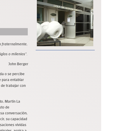
en fraternalmente,
glos o milenios”.
John Berger
ida o se percibe
e para entablar
 de trabajar con
to, Martín La
sto de
esa conversación,
cir, su capacidad
nsaciones vividas
ginales, aspira a