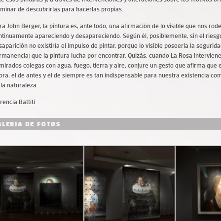
rminar de descubrirlas para hacerlas propias.
ra John Berger, la pintura es, ante todo, una afirmación de lo visible que nos rod
ntinuamente apareciendo y desapareciendo. Según él, posiblemente, sin el riesgo
saparición no existiría el impulso de pintar, porque lo visible poseería la segurida
rmanencia) que la pintura lucha por encontrar. Quizás, cuando La Rosa interviene
mirados colegas con agua, fuego, tierra y aire, conjure un gesto que afirma que el
ora, el de antes y el de siempre es tan indispensable para nuestra existencia c
 la naturaleza.
rencia Battiti
ALERIA DE FOTOS