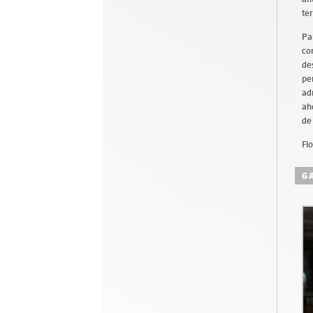
te
Pa
co
de
pe
ad
ah
de
Flo
G