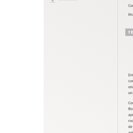
Cu
Im
T
En
co
un
un
Co
Ro
ap
ro
de
an