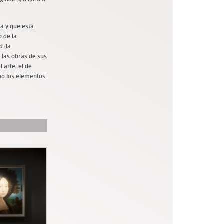
ea y que está
 de la
d (la
 las obras de sus
 arte, el de
omo los elementos