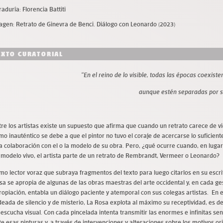
raduría: Florencia Battiti
agen: Retrato de Ginevra de Benci. Diálogo con Leonardo (2023)
EXTO CURATORIAL
“En el reino de lo visible, todas las épocas coexist
aunque estén separadas por si
tre los artistas existe un supuesto que afirma que cuando un retrato carece de v
mo inauténtico se debe a que el pintor no tuvo el coraje de acercarse lo suficient
a colaboración con el o la modelo de su obra. Pero, ¿qué ocurre cuando, en lugar
 modelo vivo, el artista parte de un retrato de Rembrandt, Vermeer o Leonardo?
mo lector voraz que subraya fragmentos del texto para luego citarlos en su escri
sa se apropia de algunas de las obras maestras del arte occidental y, en cada ge
ropiación, entabla un diálogo paciente y atemporal con sus colegas artistas. En 
deada de silencio y de misterio, La Rosa explota al máximo su receptividad, es de
 escucha visual. Con cada pincelada intenta transmitir las enormes e infinitas se
te esas pinturas y, a través de intervenciones y alteraciones sobre los motivos ori