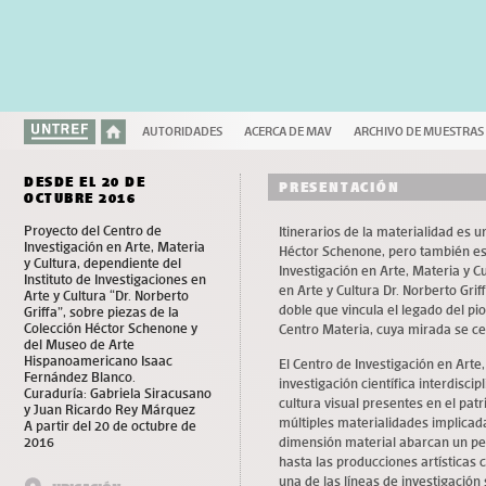
AUTORIDADES
ACERCA DE MAV
ARCHIVO DE MUESTRAS
DESDE EL 20 DE
PRESENTACIÓN
OCTUBRE 2016
Proyecto del Centro de
Itinerarios de la materialidad es u
Investigación en Arte, Materia
Héctor Schenone, pero también es 
y Cultura, dependiente del
Investigación en Arte, Materia y Cu
Instituto de Investigaciones en
en Arte y Cultura Dr. Norberto Gri
Arte y Cultura “Dr. Norberto
doble que vincula el legado del pi
Griffa”, sobre piezas de la
Colección Héctor Schenone y
Centro Materia, cuya mirada se ce
del Museo de Arte
Hispanoamericano Isaac
El Centro de Investigación en Arte
Fernández Blanco.
investigación científica interdisci
Curaduría: Gabriela Siracusano
cultura visual presentes en el patr
y Juan Ricardo Rey Márquez
múltiples materialidades implicada
A partir del 20 de octubre de
2016
dimensión material abarcan un pe
hasta las producciones artística
una de las líneas de investigació