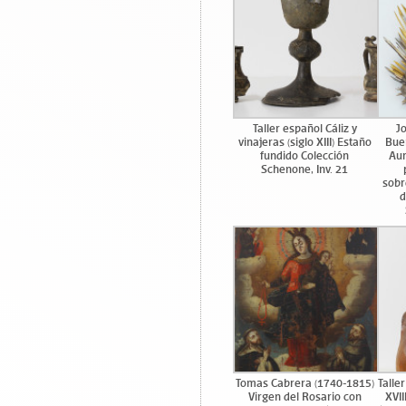
Taller español Cáliz y
J
vinajeras (siglo XIII) Estaño
Bue
fundido Colección
Aur
Schenone, Inv. 21
sobr
d
Tomas Cabrera (1740-1815)
Talle
Virgen del Rosario con
XVII