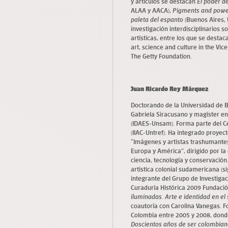
y artículos se destacan
El poder d
ALAA y AACA),
Pigments and powe
paleta del espanto
(Buenos Aires, 
investigación interdisciplinarios 
artísticas, entre los que se desta
art, science and culture in the Vic
The Getty Foundation.
Juan Ricardo Rey Márquez
Doctorando de la Universidad de Bu
Gabriela Siracusano y magíster en
(IDAES-Unsam). Forma parte del Ce
(IIAC-Untref). Ha integrado proyec
“Imágenes y artistas trashumantes
Europa y América”, dirigido por l
ciencia, tecnología y conservació
artística colonial sudamericana (sig
integrante del Grupo de Investiga
Curaduría Histórica 2009 Fundaci
iluminadas. Arte e identidad en el s
coautoría con Carolina Vanegas. F
Colombia entre 2005 y 2008, dond
Doscientos años de ser colombian