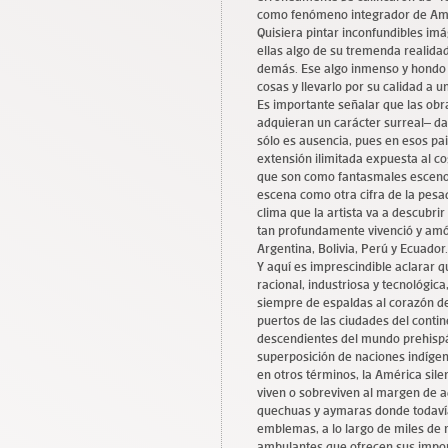
como fenómeno integrador de Amé
Quisiera pintar inconfundibles imá
ellas algo de su tremenda realidad 
demás. Ese algo inmenso y hondo 
cosas y llevarlo por su calidad a un
Es importante señalar que las o
adquieran un carácter surreal– d
sólo es ausencia, pues en esos pai
extensión ilimitada expuesta al co
que son como fantasmales escenog
escena como otra cifra de la pesad
clima que la artista va a descub
tan profundamente vivenció y amó 
Argentina, Bolivia, Perú y Ecuador
Y aquí es imprescindible aclarar q
racional, industriosa y tecnológica
siempre de espaldas al corazón del 
puertos de las ciudades del contine
descendientes del mundo prehispán
superposición de naciones indígen
en otros términos, la América sil
viven o sobreviven al margen de 
quechuas y aymaras donde todavía 
emblemas, a lo largo de miles de 
ambulantes que ofrecen sus impo