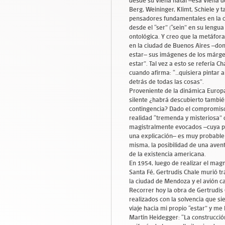
desde su Viena natal –esa Viena d
Berg, Weininger, Klimt, Schiele y 
pensadores fundamentales en la con
desde el “ser” (“sein” en su lengu
ontológica. Y creo que la metáfo
en la ciudad de Buenos Aires –don
estar– sus imágenes de los márge
estar”. Tal vez a esto se refería C
cuando afirma: “…quisiera pintar 
detrás de todas las cosas”.
Proveniente de la dinámica Europa,
silente ¿habrá descubierto también
contingencia? Dado el compromiso 
realidad “tremenda y misteriosa” 
magistralmente evocados –cuya pr
una explicación– es muy probable 
misma, la posibilidad de una ave
de la existencia americana.
En 1954, luego de realizar el magn
Santa Fé, Gertrudis Chale murió t
la ciudad de Mendoza y el avión ca
Recorrer hoy la obra de Gertrudis 
realizados con la solvencia que si
viaje hacia mi propio “estar” y me
Martín Heidegger: “La construcción