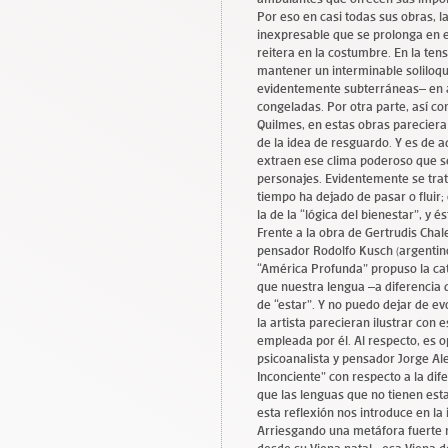
Por eso en casi todas sus obras, l
inexpresable que se prolonga en el
reitera en la costumbre. En la ten
mantener un interminable soliloquio
evidentemente subterráneas– en
congeladas. Por otra parte, así c
Quilmes, en estas obras pareciera
de la idea de resguardo. Y es de a
extraen ese clima poderoso que se
personajes. Evidentemente se tra
tiempo ha dejado de pasar o fluir;
la de la “lógica del bienestar”, y 
Frente a la obra de Gertrudis Cha
pensador Rodolfo Kusch (argentin
“América Profunda” propuso la ca
que nuestra lengua –a diferencia d
de “estar”. Y no puedo dejar de e
la artista parecieran ilustrar co
empleada por él. Al respecto, es o
psicoanalista y pensador Jorge Ale
Inconciente” con respecto a la dif
que las lenguas que no tienen est
esta reflexión nos introduce en la 
Arriesgando una metáfora fuerte m