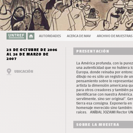
AUTORIDADES
ACERCA DE MAV
ARCHIVO DE MUESTRAS
25 DE OCTUBRE DE 2006
PRESENTACIÓN
AL 26 DE MARZO DE
2007
La América profunda, con la pureza
una autenticidad que no hubiera lo
UBICACIÓN
Europa, donde reinaba por entonces
dibujo no es sólo un registro de un
pensamiento sobre lo representad
artista la dimensión americana que
para otros creadores y también pa
identificarse con nuestra América
servilmente, sino ser original”. G
tierra esa consigna. Exponerla en 
homenaje merecido sino también da
raíces. ANÍBAL JOZAMI Rector U
SOBRE LA MUESTRA