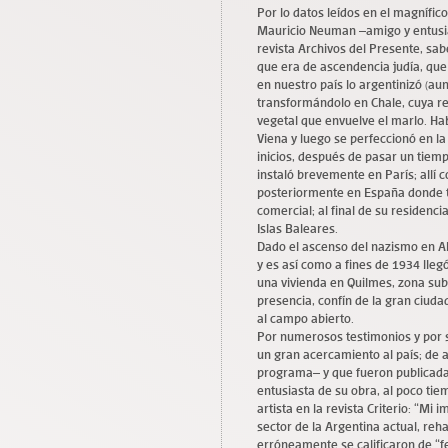
Por lo datos leídos en el magnífic
Mauricio Neuman –amigo y entusias
revista Archivos del Presente, sa
que era de ascendencia judía, que 
en nuestro país lo argentinizó (au
transformándolo en Chale, cuya re
vegetal que envuelve el marlo. Hab
Viena y luego se perfeccionó en l
inicios, después de pasar un tiemp
instaló brevemente en París; allí 
posteriormente en España donde 
comercial; al final de su residenc
Islas Baleares.
Dado el ascenso del nazismo en Al
y es así como a fines de 1934 llegó
una vivienda en Quilmes, zona sub
presencia, confín de la gran ciudad 
al campo abierto.
Por numerosos testimonios y por 
un gran acercamiento al país; de 
programa– y que fueron publicadas
entusiasta de su obra, al poco ti
artista en la revista Criterio: “Mi
sector de la Argentina actual, reh
erróneamente se calificaron de “f