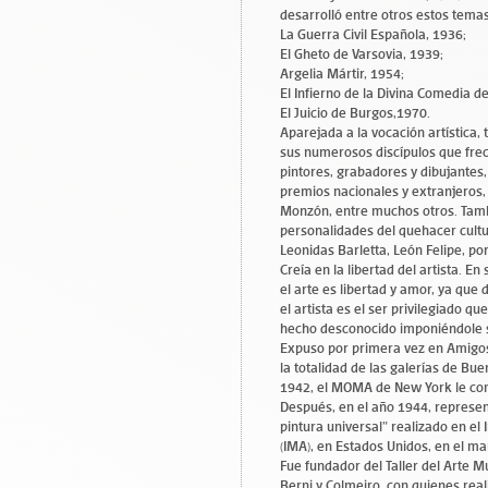
desarrolló entre otros estos temas
La Guerra Civil Española, 1936;
El Gheto de Varsovia, 1939;
Argelia Mártir, 1954;
El Infierno de la Divina Comedia d
El Juicio de Burgos,1970.
Aparejada a la vocación artística,
sus numerosos discípulos que frecu
pintores, grabadores y dibujantes
premios nacionales y extranjeros,
Monzón, entre muchos otros. Tamb
personalidades del quehacer cultur
Leonidas Barletta, León Felipe, po
Creía en la libertad del artista. En
el arte es libertad y amor, ya que
el artista es el ser privilegiado qu
hecho desconocido imponiéndole s
Expuso por primera vez en Amigos 
la totalidad de las galerías de Bue
1942, el MOMA de New York le comp
Después, en el año 1944, represen
pintura universal” realizado en el
(IMA), en Estados Unidos, en el m
Fue fundador del Taller del Arte 
Berni y Colmeiro, con quienes real