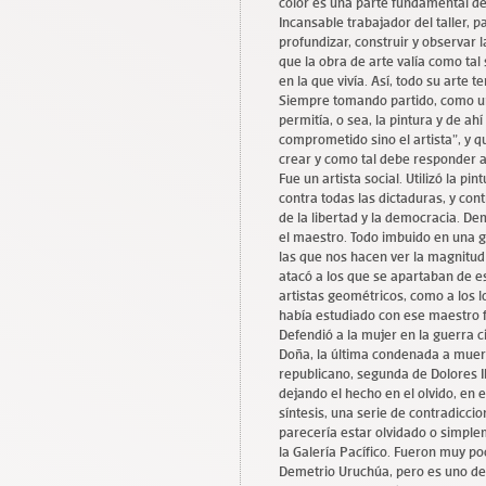
color es una parte fundamental de
Incansable trabajador del taller, p
profundizar, construir y observar 
que la obra de arte valía como tal
en la que vivía. Así, todo su arte te
Siempre tomando partido, como un
permitía, o sea, la pintura y de ah
comprometido sino el artista”, y q
crear y como tal debe responder al
Fue un artista social. Utilizó la pi
contra todas las dictaduras, y cont
de la libertad y la democracia. De
el maestro. Todo imbuido en una g
las que nos hacen ver la magnitud 
atacó a los que se apartaban de es
artistas geométricos, como a los 
había estudiado con ese maestro f
Defendió a la mujer en la guerra c
Doña, la última condenada a muert
republicano, segunda de Dolores Ib
dejando el hecho en el olvido, en 
síntesis, una serie de contradiccio
parecería estar olvidado o simple
la Galería Pacífico. Fueron muy po
Demetrio Uruchúa, pero es uno de