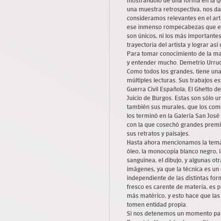
mostrándolo de una forma en la qu
una muestra retrospectiva, nos da
consideramos relevantes en el arti
ese inmenso rompecabezas que es 
son únicos, ni los más importantes
trayectoria del artista y lograr a
Para tomar conocimiento de la ma
y entender mucho. Demetrio Urruch
Como todos los grandes, tiene un
múltiples lecturas. Sus trabajos 
Guerra Civil Española; El Ghetto de 
Juicio de Burgos. Estas son sólo 
también sus murales, que los com
los terminó en la Galería San José
con la que cosechó grandes premio
sus retratos y paisajes.
Hasta ahora mencionamos la temáti
óleo, la monocopia blanco negro, l
sanguínea, el dibujo, y algunas ot
imágenes, ya que la técnica es un
independiente de las distintas for
fresco es carente de materia, es p
más matérico, y esto hace que las
tomen entidad propia.
Si nos detenemos un momento par