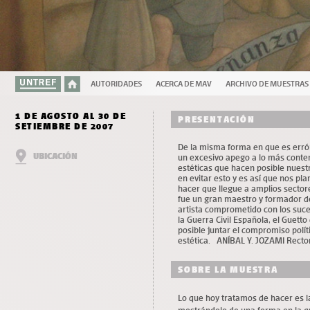
AUTORIDADES
ACERCA DE MAV
ARCHIVO DE MUESTRAS
1 DE AGOSTO AL 30 DE
PRESENTACIÓN
SETIEMBRE DE 2007
De la misma forma en que es erró
UBICACIÓN
un excesivo apego a lo más contem
estéticas que hacen posible nuest
en evitar esto y es así que nos pla
hacer que llegue a amplios secto
fue un gran maestro y formador d
artista comprometido con los suces
la Guerra Civil Española, el Guett
posible juntar el compromiso polít
estética. ANÍBAL Y. JOZAMI Rect
SOBRE LA MUESTRA
Lo que hoy tratamos de hacer es