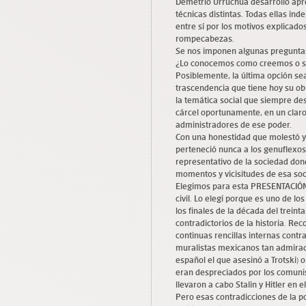
Demetrio Urruchúa desarrolló ap
técnicas distintas. Todas ellas in
entre sí por los motivos explicado
rompecabezas.
Se nos imponen algunas preguntas
¿Lo conocemos como creemos o si
Posiblemente, la última opción sea
trascendencia que tiene hoy su o
la temática social que siempre desar
cárcel oportunamente, en un claro
administradores de ese poder.
Con una honestidad que molestó y
perteneció nunca a los genuflexos
representativo de la sociedad dond
momentos y vicisitudes de esa so
Elegimos para esta PRESENTACIÓN l
civil. Lo elegí porque es uno de l
los finales de la década del trei
contradictorios de la historia. Re
continuas rencillas internas contra
muralistas mexicanos tan admirado
español el que asesinó a Trotski) o
eran despreciados por los comuni
llevaron a cabo Stalin y Hitler en e
Pero esas contradicciones de la pol