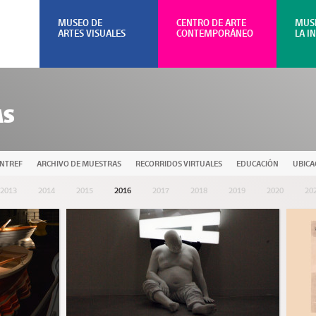
MUSEO DE
CENTRO DE ARTE
MUS
ARTES VISUALES
CONTEMPORÁNEO
LA I
AS
UNTREF
ARCHIVO DE MUESTRAS
RECORRIDOS VIRTUALES
EDUCACIÓN
UBICA
2013
2014
2015
2016
2017
2018
2019
2020
20