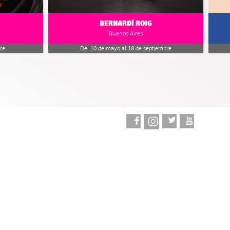
BERNARDÍ ROIG
Buenos Aires
re
Del 10 de mayo al 18 de septiembre