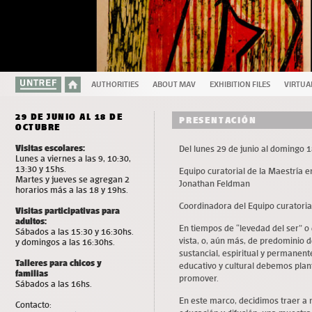
AUTHORITIES
ABOUT MAV
EXHIBITION FILES
VIRTUA
29 DE JUNIO AL 18 DE
PRESENTACIÓN
OCTUBRE
Visitas escolares:
Del lunes 29 de junio al domingo 
Lunes a viernes a las 9, 10:30,
13:30 y 15hs.
Equipo curatorial de la Maestría e
Martes y jueves se agregan 2
Jonathan Feldman
horarios más a las 18 y 19hs.
Coordinadora del Equipo curatoria
Visitas participativas para
adultos:
En tiempos de “levedad del ser” o 
Sábados a las 15:30 y 16:30hs.
vista, o, aún más, de predominio d
y domingos a las 16:30hs.
sustancial, espiritual y permanen
Talleres para chicos y
educativo y cultural debemos pla
familias
promover.
Sábados a las 16hs.
En este marco, decidimos traer a 
Contacto: