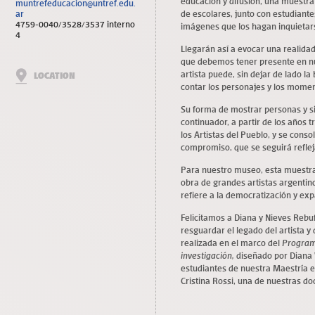
educación y difusión, una muestra 
muntrefeducacion@untref.edu.
ar
de escolares, junto con estudiante
4759-0040/3528/3537 interno
imágenes que los hagan inquietar
4
Llegarán así a evocar una realidad
que debemos tener presente en n
artista puede, sin dejar de lado la 
LOCATION
contar los personajes y los mome
‎Su forma de mostrar personas y s
continuador, a partir de los años t
los Artistas del Pueblo, y se conso
compromiso, que se seguirá refleja
Para nuestro museo, esta muestra 
obra de grandes artistas argentin
refiere a la democratización y exp
Felicitamos a Diana y Nieves Rebuff
resguardar el legado del artista 
realizada en el marco del
Program
investigación
,
diseñado por Diana 
estudiantes de nuestra Maestría e
Cristina Rossi, una de nuestras do