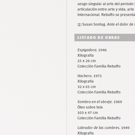
sesgo singular al arte del período
articulación entre arte y vida, arte
internacional. Rebuffo se present
[1]
Susan Sontag,
Ante el dolor de
LISTADO DE OBRAS
Espigadora,
1946
Xilografía
25 x 26 cm
Colección Familia Rebuffo
Hachero,
1971
Xilografía
32 x 61 cm
Colección Familia Rebuffo
Sombra en el obraje,
1969
Óleo sobre tela
103 x 47 cm
Colección Familia Rebuffo
Labrador de las cumbres,
1949
Xilografía