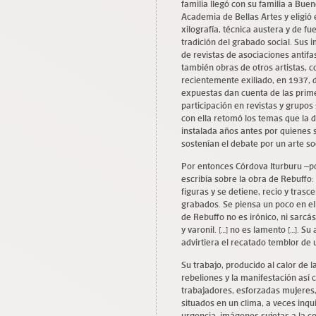
familia llegó con su familia a Bue
Academia de Bellas Artes y eligió
xilografía, técnica austera y de fu
tradición del grabado social. Su
de revistas de asociaciones antif
también obras de otros artistas, 
recientemente exiliado, en 1937, de
expuestas dan cuenta de las prime
participación en revistas y grupos 
con ella retomó los temas que la def
instalada años antes por quienes 
sostenían el debate por un arte so
Por entonces Córdova Iturburu –poe
escribía sobre la obra de Rebuffo: 
figuras y se detiene, recio y tras
grabados. Se piensa un poco en ello
de Rebuffo no es irónico, ni sarcá
y varonil. […] no es lamento […]. S
advirtiera el recatado temblor de
Su trabajo, producido al calor de l
rebeliones y la manifestación así 
trabajadores, esforzadas mujeres,
situados en un clima, a veces inq
urgencia, imágenes sujetas a la 